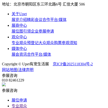
地址：北京市朝阳区东三环北路6号‌ 汇佳大厦 506
关于Upet
展览介绍
精彩会议
合作平台/媒体
展商中心
展位图
引领企业
参展申请
观众中心
专业观众预登记
大众观众购票
参观须知
媒体中心
展会资讯
合作平台/媒体
Copyright © Upet有宠生活展
京ICP备2025118304号-2
网站地图
|
法律声明
参展咨询
010 82461229
参展咨询
展位申请
专业观众