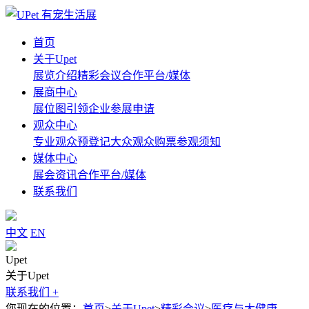
首页
关于Upet
展览介绍
精彩会议
合作平台/媒体
展商中心
展位图
引领企业
参展申请
观众中心
专业观众预登记
大众观众购票
参观须知
媒体中心
展会资讯
合作平台/媒体
联系我们
中文
EN
Upet
关于Upet
联系我们 +
您现在的位置：
首页
>
关于Upet
>
精彩会议
>
医疗与大健康