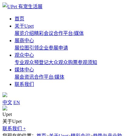
首页
关于Upet
展览介绍
精彩会议
合作平台/媒体
展商中心
展位图
引领企业
参展申请
观众中心
专业观众预登记
大众观众购票
参观须知
媒体中心
展会资讯
合作平台/媒体
联系我们
中文
EN
Upet
关于Upet
联系我们 +
您现在的位置：
首页
>
关于Upet
>
精彩会议
>
趋势与产业助