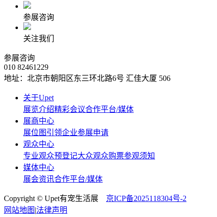
参展咨询
关注我们
参展咨询
010 82461229
地址：北京市朝阳区东三环北路6号‌ 汇佳大厦 506
关于Upet
展览介绍
精彩会议
合作平台/媒体
展商中心
展位图
引领企业
参展申请
观众中心
专业观众预登记
大众观众购票
参观须知
媒体中心
展会资讯
合作平台/媒体
Copyright © Upet有宠生活展
京ICP备2025118304号-2
网站地图
|
法律声明